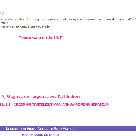
F
?
sé sur le nombre de Hits généré par votre site lorsqu'un internaute vient sur
Annuaire Web 
e vote]
.
 ce lien en évidence sur votre site.
Evènements à la UNE
A) Gagnez de l'argent avec l'affiliation
E !!!
-
CREER GRATUITEMENT MON ANNUAIRE REMUNERATEUR
la sélection Video Annuaire Web France
Video coups de coeur