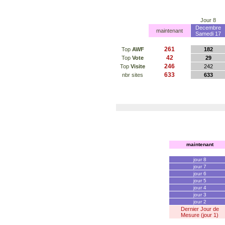
Jour 8
Decembre
maintenant
Samedi 17
261
Top
AWF
182
42
Top
Vote
29
246
Top
Visite
242
633
nbr sites
633
maintenant
jour 8
jour 7
jour 6
jour 5
jour 4
jour 3
jour 2
Dernier Jour de
Mesure (jour 1)