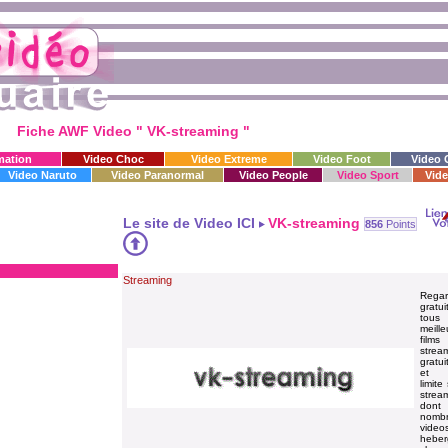
Fiche AWF Video " VK-streaming "
mation
Video Choc
Video Extreme
Video Foot
Video 
Video Naruto
Video Paranormal
Video People
Video Sport
Vide
Le site de Video ICI
VK-streaming
856
Points
Streaming
Rega
gratu
tou
meille
fil
strea
gratu
et 
limite
strea
don
nomb
video
heber