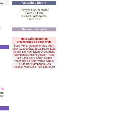
Actualité / Divers
ake
Envoyer à un(e) ami(e)
Faire un Lien
Liens / Partenaires
Livre d'Or
g,
Thèmes d'actualité
Mots Clés aléatoires
Recherches de sites Web
Sode
Mons
Montagne
Metz
Antin
sexy
Luxé
Méras
Ersa
Beure
Étais
Avaux
Bio
Ham
Drain
Orcet
Blond
Abondance
Amiens
Aucun
Trans
Lez
Long
Soye
Séron
Organ
massage
Le Bois
Portes
Asque
Ourde
Bar
Campagne
Geu
Poisson
Vion
Nice
Riez
Cré
sport
la
ous
our