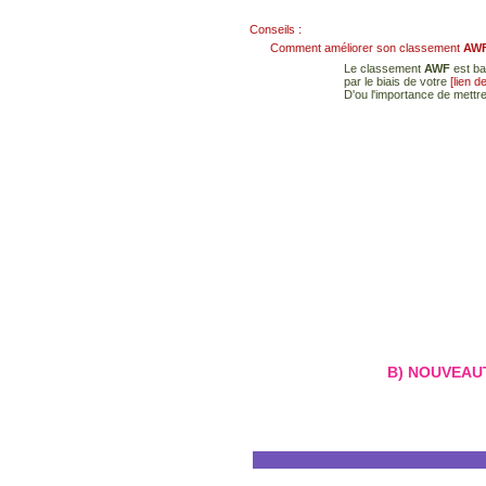
Conseils :
Comment améliorer son classement
AW
Le classement
AWF
est ba
par le biais de votre
[lien d
D'ou l'importance de mettre
B) NOUVEAUT