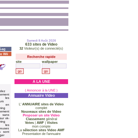
Samedi 8 Août 2026
633
sites de Video
32
Visiteur(s) de connecté(s)
Gag
o Wii
Recherche rapide
site
wallpaper
A LA UNE
( Annoncer à la UNE )
rdez
itement
Annuaire Video
s les
urs
L'
ANNUAIRE sites de Video
ms en
complet
ming
itement
Nouveaux sites de Video
sans
Proposer un site Video
 sur vk-
Classement
général
ming
Votes
|
AWF
|
Visites
t les
mon compte
reuses
La
sélection sites Video AWF
s sont
Presentation de l'annuaire
ger