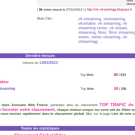
chez
vkont
http://vk-streamingg.blogspot.fr
(
36
visites depuis le 27/11/2012 ) |
Mots Clés :
vk-streaming, vkstreaming,
vkontakte, vk streaming, vk
streaming series, vk stream,
streaming, films, films streamin
series, series streaming, vk-
streamingg ...
Dernière mesure
13/02/2023
mesure du
30
Top
Vote
/ 633
ideo
treaming
10
Top
Vote
/ 106
TOP TRAFIC de 
n dans Annuaire Web France
, participez ainsi au classement
booster votre classement
et
, chaque visiteur unique sur votre site de Video v
, vous montez rapidement dans le classement global.
Allez sur la page
Lien de vote
p
Toutes les statistiques