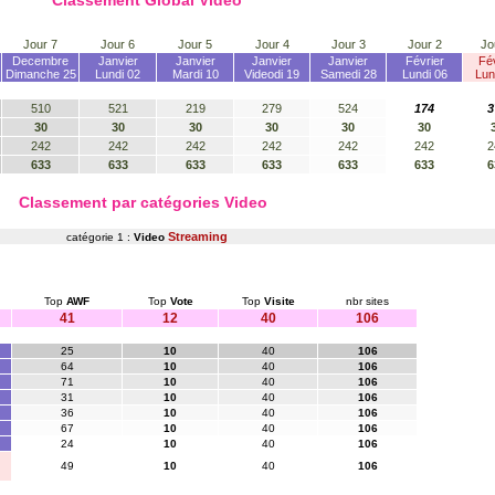
Classement Global Video
Jour 7
Jour 6
Jour 5
Jour 4
Jour 3
Jour 2
Jo
Decembre
Janvier
Janvier
Janvier
Janvier
Février
Fév
Dimanche 25
Lundi 02
Mardi 10
Videodi 19
Samedi 28
Lundi 06
Lun
510
521
219
279
524
174
3
30
30
30
30
30
30
242
242
242
242
242
242
2
633
633
633
633
633
633
6
Classement par catégories Video
Streaming
catégorie 1 :
Video
Top
AWF
Top
Vote
Top
Visite
nbr sites
41
12
40
106
25
10
40
106
64
10
40
106
71
10
40
106
31
10
40
106
36
10
40
106
67
10
40
106
24
10
40
106
49
10
40
106