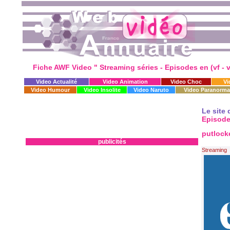
Fiche AWF Video " Streaming séries - Episodes en (vf - v
Video Actualité
Video Animation
Video Choc
Vi
Video Humour
Video Insolite
Video Naruto
Video Paranorma
Le site 
Episodes
putlock
publicités
Streaming