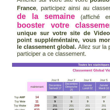
France
, participez ainsi au clas
de la semaine
(affiché en
booster votre classeme
unique sur votre site de Vide
point suppléméntaire, vous mo
le classement global.
Allez sur la
participer a ce classement.
Toutes les statistiques
Classement Global Vi
Jour 8
Jour 7
Jour 6
Jour 5
Decembre
Decembre
Janvier
Janvier
maintenant
Dimanche
Samedi 17
Lundi 02
Mardi 10
25
14
Top
AWF
19
11
21
337
11
Top
Vote
9
9
9
9
209
Top
Visite
201
201
201
201
633
nbr sites
633
633
633
633