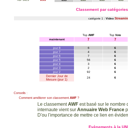
Classement par catégorie
Streami
catégorie 1 :
Video
Top
AWF
Top
Vote
7
7
maintenant
jour 8
6
6
jour 7
4
6
jour 6
7
6
jour 5
56
6
jour 4
3
6
jour 3
2
6
jour 2
92
6
Dernier Jour de
24
6
Mesure (jour 1)
Conseils :
Comment améliorer son classement
AWF
?
Le classement
AWF
est basé sur le nombre d
internaute vient sur
Annuaire Web France
p
D'ou l'importance de mettre ce lien en évidenc
Evènements à la UN