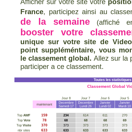
Afficher sur votre site votre
positi
France
, participez ainsi au clas
de la semaine
(affiché en
booster votre classeme
unique sur votre site de Vide
point suppléméntaire, vous mo
le classement global.
Allez sur la
participer a ce classement.
Toutes les statistiques
Classement Global Vi
Jour 8
Jour 7
Jour 6
Jour 5
Decembre
Decembre
Janvier
Janvier
maintenant
Samedi 17
Lundi 26
Lundi 02
Mardi 10
159
Top
AWF
234
614
611
270
78
Top
Vote
68
68
68
69
370
Top
Visite
373
373
373
373
633
nbr sites
633
633
633
633