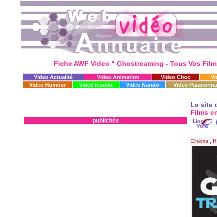
Fiche AWF Video " Ghostreaming - Tous Vos Film
Video Actualité
Video Animation
Video Choc
Vi
Video Humour
Video Insolite
Video Naruto
Video Paranorma
Le site 
Films e
publicités
Cinéma
,
H