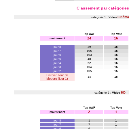
Classement par catégorie
Cinéma
catégorie 1 :
Video
Top
AWF
Top
Vote
24
16
maintenant
jour 8
39
15
jour 7
105
15
jour 6
103
15
jour 5
48
15
jour 4
62
15
jour 3
104
15
jour 2
105
15
Dernier Jour de
14
15
Mesure (jour 1)
HD
catégorie 2 :
Video
Top
AWF
Top
Vote
2
1
maintenant
jour 8
1
1
jour 7
7
1
jour 6
6
1