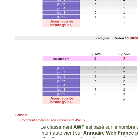
jour 5
5
1
jour 4
5
1
jour 3
6
1
jour 2
7
1
Dernier Jour de
2
1
Mesure (jour 1)
en Direc
catégorie 3 :
Video
Top AWF
Top Vote
4
2
maintenant
jour 8
5
2
jour 7
8
2
jour 6
7
2
jour 5
6
2
jour 4
6
2
jour 3
7
2
jour 2
8
2
Dernier Jour de
3
2
Mesure (jour 1)
Conseils :
Comment améliorer son classement
AWF
?
Le classement
AWF
est basé sur le nombre d
internaute vient sur
Annuaire Web France
p