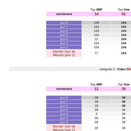
Top
AWF
Top
Vote
34
92
maintenant
jour 8
105
104
jour 7
104
104
jour 6
103
104
jour 5
104
104
jour 4
12
104
jour 3
104
104
jour 2
104
104
Dernier Jour de
77
104
Mesure (jour 1)
Sér
catégorie 2 :
Video
Top
AWF
Top
Vote
12
36
maintenant
jour 8
38
38
jour 7
38
38
jour 6
38
38
jour 5
38
38
jour 4
3
38
jour 3
38
38
jour 2
38
38
Dernier Jour de
30
38
Mesure (jour 1)