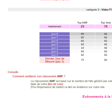
Fi
catégorie 3 :
Video
Top AWF
Top Vote
25
78
maintenant
jour 8
95
92
jour 7
92
92
jour 6
92
92
jour 5
93
92
jour 4
10
92
jour 3
93
92
jour 2
92
92
Dernier Jour de
75
92
Mesure (jour 1)
Conseils :
Comment améliorer son classement
AWF
?
Le classement
AWF
est basé sur le nombre de Hits généré par votr
biais de votre
[lien de vote]
.
D'ou l'importance de mettre ce lien en évidence sur votre site.
Evènements à la