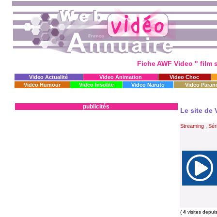
Fiche AWF Video " film 
Video Actualité
Video Animation
Video Choc
Video Humour
Video Insolite
Video Naruto
Video Paran
publicités
Le site de 
Streaming
,
Sér
(
4
visites depui