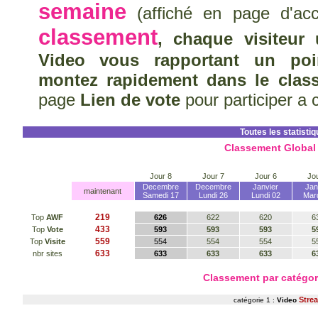
semaine
(affiché en page d'acc
classement
, chaque visiteur
Video vous rapportant un poi
montez rapidement dans le clas
page
Lien de vote
pour participer a 
Toutes les statisti
Classement Global
Jour 8
Jour 7
Jour 6
Jou
Decembre
Decembre
Janvier
Jan
maintenant
Samedi 17
Lundi 26
Lundi 02
Mard
219
Top
AWF
626
622
620
6
433
Top
Vote
593
593
593
5
559
Top
Visite
554
554
554
5
633
nbr sites
633
633
633
6
Classement par catégo
Stre
catégorie 1 :
Video