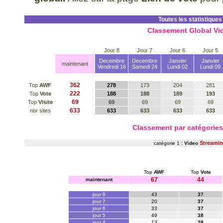
Toutes les statistiques
Classement Global Vi
Jour 8
Jour 7
Jour 6
Jour 5
Decembre
Decembre
Janvier
Janvier
maintenant
Vendredi 16
Samedi 24
Lundi 02
Lundi 09
362
Top
AWF
278
173
204
281
222
Top
Vote
188
188
189
193
69
Top
Visite
69
69
69
69
633
nbr sites
633
633
633
633
Classement par catégorie
Streami
catégorie 1 :
Video
Top
AWF
Top
Vote
67
44
maintenant
jour 8
43
37
jour 7
20
37
jour 6
33
37
jour 5
49
38
jour 4
13
38