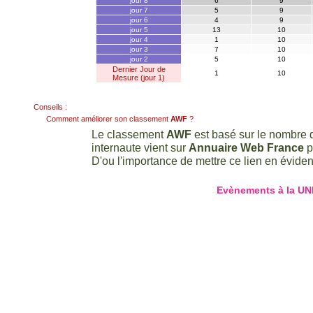
jour 8
6
9
jour 7
5
9
jour 6
4
9
jour 5
13
10
jour 4
1
10
jour 3
7
10
jour 2
5
10
Dernier Jour de
1
10
Mesure (jour 1)
Conseils :
Comment améliorer son classement
AWF
?
Le classement
AWF
est basé sur le nombre d
internaute vient sur
Annuaire Web France
p
D'ou l'importance de mettre ce lien en évidenc
Evènements à la UN