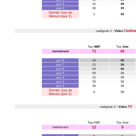
jour 3
31
38
jour 2
36
39
Dernier Jour de
1
39
Mesure (jour 1)
Cinéma
catégorie 2 :
Video
Top
AWF
Top
Vote
71
45
maintenant
jour 8
43
36
jour 7
21
36
jour 6
25
36
jour 5
50
38
jour 4
12
38
jour 3
26
38
jour 2
30
38
Dernier Jour de
4
38
Mesure (jour 1)
TV
catégorie 3 :
Video
Top AWF
Top Vote
12
9
maintenant