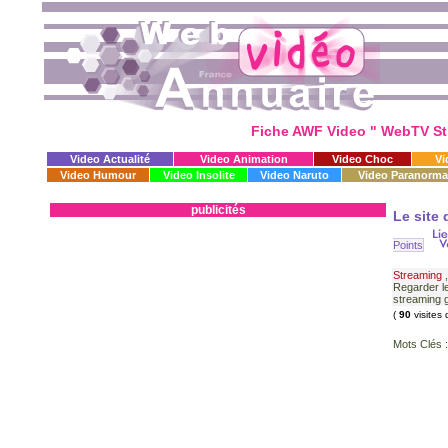
Fiche AWF Video " WebTV St
Video Actualité
Video Animation
Video Choc
Vi
Video Humour
Video Insolite
Video Naruto
Video Paranorma
publicités
Le site 
Points
Streaming
Regarder le
streaming g
(
90
visites 
Mots Clés :