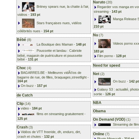
Naruto
(20)
Britney spears nue, la chatte à l'air,
Regarder vos manga en vos
streaming
-
143 pt
vidéos
-
193 pt
Manga Release S
Stars françaises nues, vidéos
210 pt
célébrités nues
-
154 pt
Nu
(7)
Bébé
(8)
Videos porno xxx
La Boutique des Maman
-
148 pt
Poussette et landau : Cabriole
183 pt
bébé, magasin de puériculture et poussette
Film porno
-
128 pt
bébé
-
131 pt
Need for speed
Choc
(4)
BAGARRES.BE - Meilleures vidÃ©os de
Net
(2)
bagarre de rue, de filles, braquages,streetfight
-
164 pt
On buzz
-
142 pt
On buzz
-
157 pt
Galaxy S3 : actualité, photo
sortie
-
126 pt
de Catch
NBA
Clip
(14)
video
-
184 pt
Obama
films en streaming gratuitement
-
125 pt
On Demand (VOD)
(1)
Streaming de fil
Crash
(3)
Vidéos de VTT freeride, dh, enduro, dirt,
Online
(7)
crash et chutes
-
132 pt
Plugin Minecraft
-
214 pt