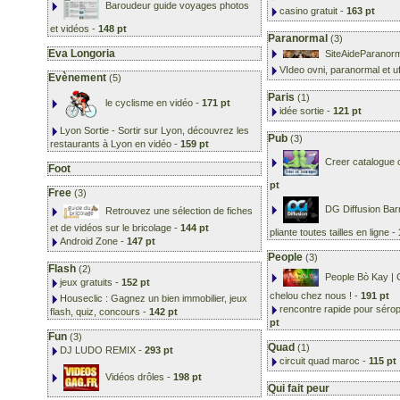
Baroudeur guide voyages photos
casino gratuit
-
163 pt
et vidéos
-
148 pt
Paranormal
(3)
Eva Longoria
SiteAideParanor
VIdeo ovni, paranormal et u
Evènement
(5)
Paris
(1)
le cyclisme en vidéo
-
171 pt
idée sortie
-
121 pt
Lyon Sortie - Sortir sur Lyon, découvrez les
Pub
(3)
restaurants à Lyon en vidéo
-
159 pt
Creer catalogue 
Foot
pt
Free
(3)
DG Diffusion Bar
Retrouvez une sélection de fiches
et de vidéos sur le bricolage
-
144 pt
pliante toutes tailles en ligne
-
Android Zone
-
147 pt
People
(3)
Flash
(2)
People Bò Kay | 
jeux gratuits
-
152 pt
chelou chez nous !
-
191 pt
Houseclic : Gagnez un bien immobilier, jeux
rencontre rapide pour séropo
flash, quiz, concours
-
142 pt
pt
Fun
(3)
Quad
(1)
DJ LUDO REMIX
-
293 pt
circuit quad maroc
-
115 pt
Vidéos drôles
-
198 pt
Qui fait peur