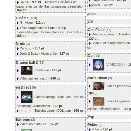
BAGARRES.BE - Meilleures vidÃ©os de
jeux.fr
-
120 pt
bagarre de rue, de filles, braquages,streetfight
-
164 pt
Oops
Cinéma
(109)
OM
film video
-
112 pt
Téléchargement de Films Dvdrip
One Piece
(17)
,Series,Mangas,Documentaires et Spectacles
-
One piece, bleach, Naruto 
165 pt
127 pt
Scan vf et manga vostfr en 
Drole
(6)
pt
On buzz
-
157 pt
Drole 2 Buzz - Vidéo drôle
-
127 pt
Ovni
(1)
Dragon ball Z
(13)
VIDEODOK |
-
1
Cinehoom
-
171 pt
Paris Hilton
(2)
Video animes vostfr
-
140 pt
Videos porno xxx
en Direct
(9)
183 pt
Ghostreaming - Tous Vos Films en
Stars françaises
Streaming Gratuitement
-
152 pt
vidéos célébrités nues
-
154 p
TelechargementDDL.com
-
156 pt
Psp
Extreme
(3)
Video sexe mature
-
152 pt
Poker
(2)
Poker
-
196 pt