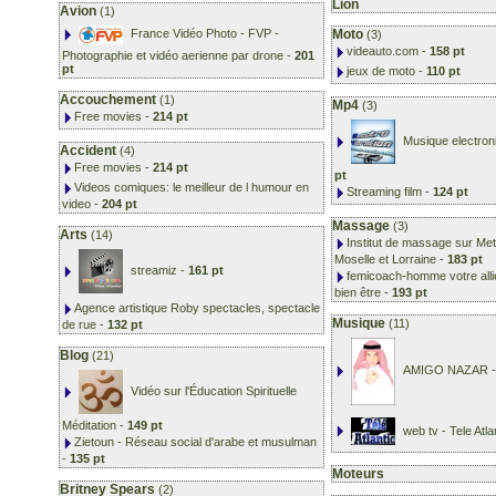
Lion
Avion
(1)
Moto
France Vidéo Photo - FVP -
(3)
videauto.com
-
158 pt
Photographie et vidéo aerienne par drone
-
201
pt
jeux de moto
-
110 pt
Accouchement
(1)
Mp4
(3)
Free movies
-
214 pt
Musique electron
Accident
(4)
Free movies
-
214 pt
pt
Videos comiques: le meilleur de l humour en
Streaming film
-
124 pt
video
-
204 pt
Massage
(3)
Arts
(14)
Institut de massage sur Me
Moselle et Lorraine
-
183 pt
streamiz
-
161 pt
femicoach-homme votre alli
bien être
-
193 pt
Agence artistique Roby spectacles, spectacle
Musique
(11)
de rue
-
132 pt
Blog
(21)
AMIGO NAZAR
Vidéo sur l'Éducation Spirituelle
Méditation
-
149 pt
web tv - Tele Atla
Zietoun - Réseau social d'arabe et musulman
-
135 pt
Moteurs
Britney Spears
(2)