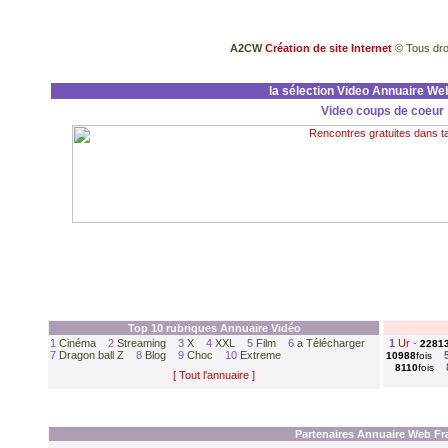
A2CW
Création de site Internet
© Tous dro
la sélection Video Annuaire We
Video coups de coeur
Top 10 rubriques Annuaire
Vidéo
1
Cinéma
2
Streaming
3
X
4
XXL
5
Film
6
a Télécharger
1
Ur
-
2281
7
Dragon ball Z
8
Blog
9
Choc
10
Extreme
10988
fois
8110
fois
[ Tout l'annuaire ]
Partenaires Annuaire Web Fr