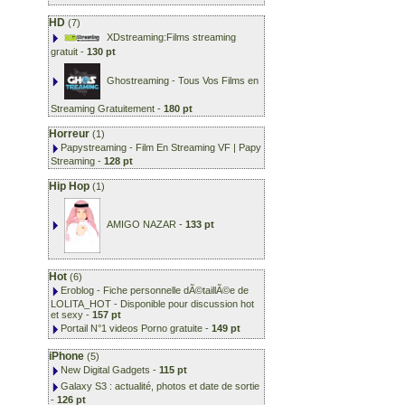
HD
(7)
XDstreaming:Films streaming
gratuit
-
130 pt
Ghostreaming - Tous Vos Films en
Streaming Gratuitement
-
180 pt
Horreur
(1)
Papystreaming - Film En Streaming VF | Papy
Streaming
-
128 pt
Hip Hop
(1)
AMIGO NAZAR
-
133 pt
Hot
(6)
Eroblog - Fiche personnelle dÃ©taillÃ©e de
LOLITA_HOT - Disponible pour discussion hot
et sexy
-
157 pt
Portail N°1 videos Porno gratuite
-
149 pt
iPhone
(5)
New Digital Gadgets
-
115 pt
Galaxy S3 : actualité, photos et date de sortie
-
126 pt