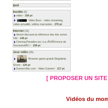
ipod
Insolite
(5)
video
-
155 pt
Video Buzz : video streaming,
video actualité, vidéos marrantes
-
276 pt
Internet
(31)
Xenon-discount la référence des kits xenon
Hid
-
149 pt
CinemazParadize.ws | La rÃ©fÃ©rence de
l'exclusivitÃ© !
-
158 pt
Jeux vidéo
(26)
Browser game gratuit Singularity
Event
-
125 pt
GamesVids.com - Video Games!
-
117 pt
[ PROPOSER UN SITE 
Vidéos du mo