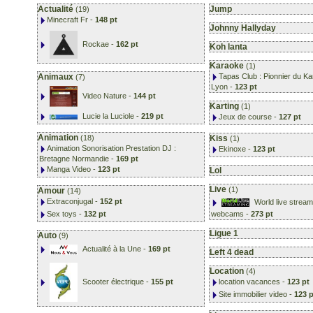
Actualité
Jump
(19)
Minecraft Fr
-
148 pt
Johnny Hallyday
Rockae
-
162 pt
Koh lanta
Karaoke
(1)
Animaux
Tapas Club : Pionnier du K
(7)
Lyon
-
123 pt
Video Nature
-
144 pt
Karting
(1)
Lucie la Luciole
-
219 pt
Jeux de course
-
127 pt
Animation
(18)
Kiss
(1)
Animation Sonorisation Prestation DJ :
Ekinoxe
-
123 pt
Bretagne Normandie
-
169 pt
Manga Video
-
123 pt
Lol
Live
(1)
Amour
(14)
Extraconjugal
-
152 pt
World live stream
webcams
-
273 pt
Sex toys
-
132 pt
Ligue 1
Auto
(9)
Actualité à la Une
-
169 pt
Left 4 dead
Location
(4)
Scooter électrique
-
155 pt
location vacances
-
123 pt
Site immobilier video
-
123 p