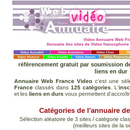
Video Annuaire Web Fr
Annuaire des sites de Video francophone
Video Actualité
Video Animation
Video Choc
Vi
Video Humour
Video Insolite
Video Naruto
Video Paranorma
référencement gratuit
par soumission de 
liens en dur
Annuaire Web France Video
c'est une sé
France
classés dans
125 catégories
. L'
insc
et les
liens en durs
vous permettent d'accroît
Catégories de l'annuaire de
Sélection aléatoire de 3 sites / catégorie c
(meilleurs sites de la 