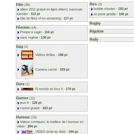
Rire
(3)
Film
(95)
bubble shooter
-
193 pt
aflam 2011 gratuit en ligne aflam1 marocain
tunisien
-
113 pt
en porte jartelle
-
150 pt
Site de films vf en streaming
-
117 pt
Rugby
Féminin
(14)
Rigolote
Pompe a vagin
-
116 pt
sans regime
-
130 pt
Rally
Gag
(3)
Vidéos drôles
-
198 pt
Camera caché
-
193 pt
Gore
(1)
El mundo es loco !!
-
170 pt
Games
(11)
jeux.fr
-
126 pt
casino gratuit
-
163 pt
Humour
(19)
Videos comiques: le meilleur de l humour en
video
-
204 pt
VIDEO drole du Web
-
194 pt